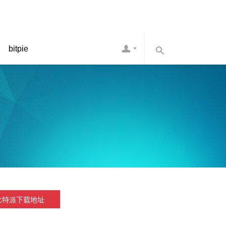
bitpie
比特派下载地址