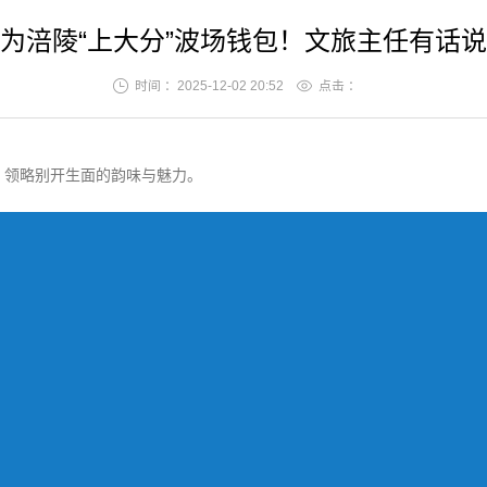
为涪陵“上大分”波场钱包！文旅主任有话说
时间 ：2025-12-02 20:52
点击 ：
，领略别开生面的韵味与魅力。