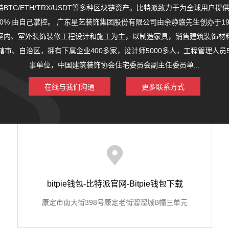
持BTC/ETH/TRX/USDT等多种区块链资产。比特派致力于为全球
0% 由自己掌控。 广东星艺装饰集团股份有限公司由余静赣先生创办于19
室内、室外装饰装修工程设计和施工为主，以制造家具，销售建筑装饰材
直辖市、自治区，拥有下属企业400多家，设计师5000多人，工程管理人员
事单位，中国建筑装饰协会住宅委员会副主任委员单...
在线与我们沟通
更多联系方式
bitpie钱包-比特派官网-Bitpie钱包下载
康定市南大街398号康定老街溜溜城B幢三单元