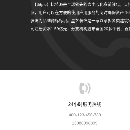
【Bitpie】比特派是全球领先的去中心化多链钱包，支
派，用户可以在方便的使用应用服务的同时确保资产 10
装饰为品牌商标标识。星艺装饰是一家以承担各类建筑
司注册资本1.59亿元，分支机构遍布全国20多个省、
24小时服务热线
400-123-456-789
13988998899