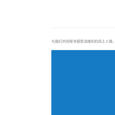
与我们共同探寻感受涪陵的的风土人情