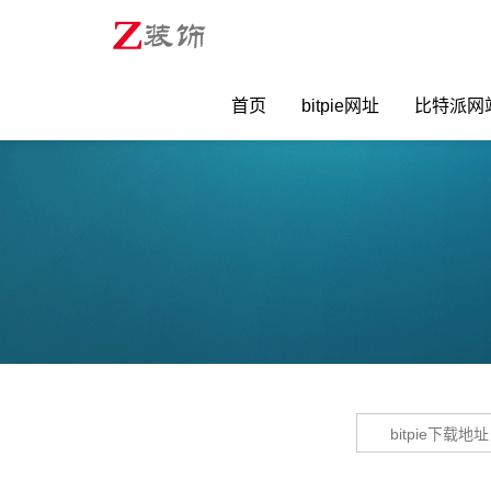
首页
bitpie网址
比特派网
bitpie下载地址