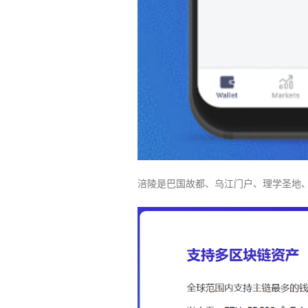
涪陵是巴国故都、乌江门户、理学圣地、