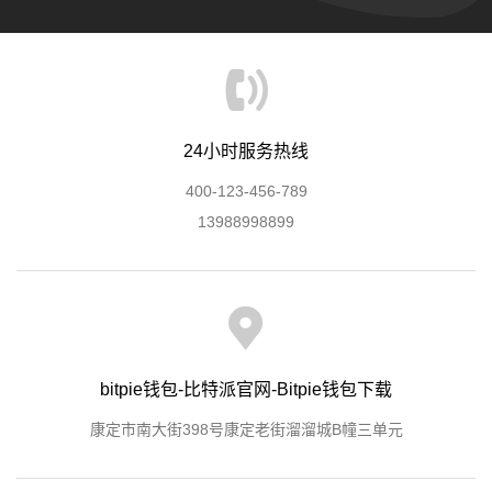
24小时服务热线
400-123-456-789
13988998899
bitpie钱包-比特派官网-Bitpie钱包下载
康定市南大街398号康定老街溜溜城B幢三单元