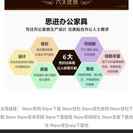
友情链接：
Bitpie官网
Bitpie下载
Bitpie钱包
Bitpie钱包官网
Bitpie钱包下
载
Bitpie
Bitpie安卓官网
Bitpie下载链接
Bitpie官网网址
Bitpie安装下载地
址
Bitpie钱包app下载地