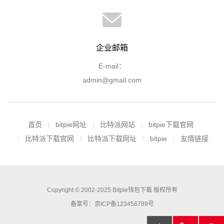
企业邮箱
E-mail：
admin@gmail.com
首页
bitpie网址
比特派网站
bitpie下载官网
比特派下载官网
比特派下载网址
bitpie
友情链接
Copyright © 2002-2025 Bitpie钱包下载 版权所有
备案号：京ICP备123456789号