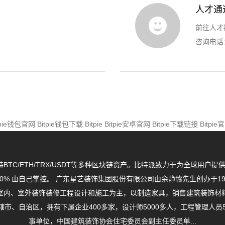
人才通
前往人才
咨询电话：4
tpie钱包官网
Bitpie钱包下载
Bitpie
Bitpie安卓官网
Bitpie下载链接
Bitpi
持BTC/ETH/TRX/USDT等多种区块链资产。比特派致力于为全球
0% 由自己掌控。 广东星艺装饰集团股份有限公司由余静赣先生创办于19
室内、室外装饰装修工程设计和施工为主，以制造家具，销售建筑装饰材
直辖市、自治区，拥有下属企业400多家，设计师5000多人，工程管理人员
事单位，中国建筑装饰协会住宅委员会副主任委员单...