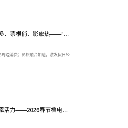
马年春节假日盘点·电影篇｜题材波场钱包多、票根俏、影旅热——“电影+”燃
影周边消费；影旅融合加速，激发假日经
文化新观察｜光影迎新春 消比特派钱包费添活力——2026春节档电影市场观察