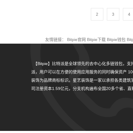
2
3
4
友情链接：
Bitpie官网
Bitpie下载
Bitpie钱包
Bi
【Bitpie】比特派是全球领先的去中心化多链钱包，支
派，用户可以在方便的使用应用服务的同时确保资产 10
装饰为品牌商标标识。星艺装饰是一家以承担各类建筑
司注册资本1.59亿元，分支机构遍布全国20多个省、