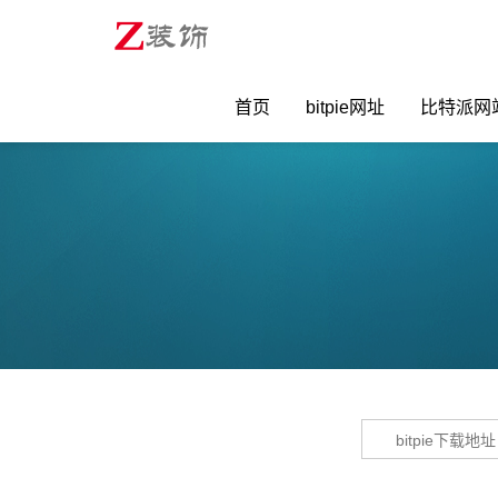
首页
bitpie网址
比特派网
bitpie下载地址