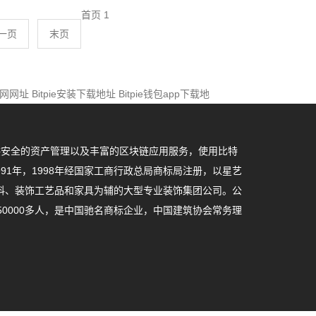
首页
1
一页
末页
e官网网址
Bitpie安装下载地址
Bitpie钱包app下载地
用户提供安全的资产管理以及丰富的区块链应用服务，使用比特
91年，1998年经国家工商行政总局商标局注册，以星艺
料、装饰工艺品和家具为辅的大型专业装饰集团公司。公
50000多人，是中国驰名商标企业，中国建筑协会常务理