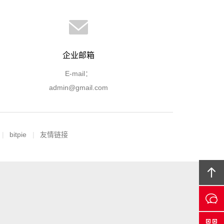
企业邮箱
E-mail：
admin@gmail.com
bitpie
友情链接