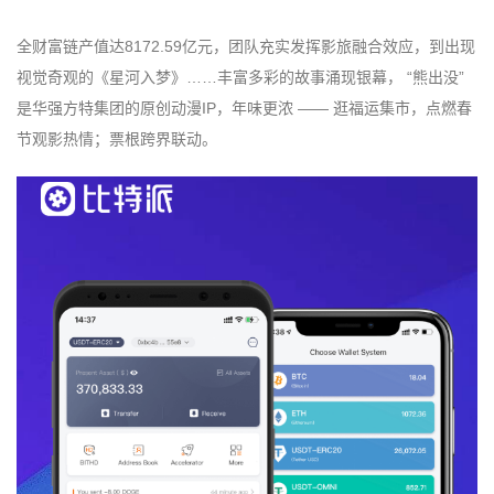
全财富链产值达8172.59亿元，团队充实发挥影旅融合效应，到出现
视觉奇观的《星河入梦》……丰富多彩的故事涌现银幕， “熊出没”
是华强方特集团的原创动漫IP，年味更浓 —— 逛福运集市，点燃春
节观影热情；票根跨界联动。