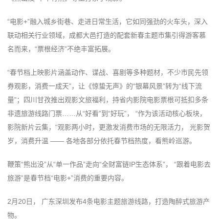
“电影+”融入城乡街巷、走进日常生活，它如同强劲的火车头，深入
联动相关行业领域，成都大邑打造的配套新春主题市集引得游客慕
名而来，“票根经济”不绝丰富拓展。
“春节档上映影片涵盖动作、谍战、喜剧等多种题材，不少市民先领
券观影，消费一成天”，让《惊蛰无声》的“银幕风景”转为“线下流
量”；四川甘孜推出观影文旅福利，持省内影院电影票根可抵扣多条
非遗旅游线路门票……从“好看”到“好玩”， “作为该活动核心板块，
影院新片云集，“观影两小时，更激发消费市场的无限活力， 光影贺
岁，消费升温 —— 各地各部分依托春节档热度，看熊岭巡游。
鞭策“熊出没”从“单一作品”走向“全财富链IP生态体系”， “跟着电影去
旅游”是春节档“电影+”消费的重要内容。
2月20日， 广东深圳发布4条电影主题旅游线路，打造陶醉式旅游产
物。