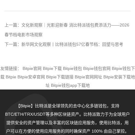
上一篇：
文化新观察｜光影迎新春 消比特派钱包费添活力——2026
春节档电影市场观察
下一篇：
新华网文化观察丨比特派钱包57亿春节档：回望与思考
友情链接：
Bitpie官网
Bitpie下载
Bitpie钱包
Bitpie钱包官网
Bitpie钱包下
载
Bitpie
Bitpie安卓官网
Bitpie下载链接
Bitpie官网网址
Bitpie安装下载地
址
Bitpie钱包app下载地
【Bitpie】比特派是全球领先的去中心化多链钱包，支持
BTC/ETH/TRX/USDT等多种区块链资产。比特派致力于为全球用户
提供安全的资产管理以及丰富的区块链应用服务，使用比特派，用
户可以在方便的使用应用服务的同时确保资产 100% 由自己掌控。