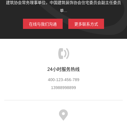
建筑协会常务理事单位，中国建筑装饰协会住宅委员会副主任委员
单...
在线与我们沟通
更多联系方式
24小时服务热线
400-123-456-789
13988998899