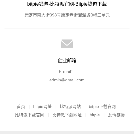
bitpie钱包-比特派官网-Bitpie钱包下载
康定市南大街398号康定老街溜溜城B幢三单元
企业邮箱
E-mail：
admin@gmail.com
首页
bitpie网址
比特派网站
bitpie下载官网
比特派下载官网
比特派下载网址
bitpie
友情链接