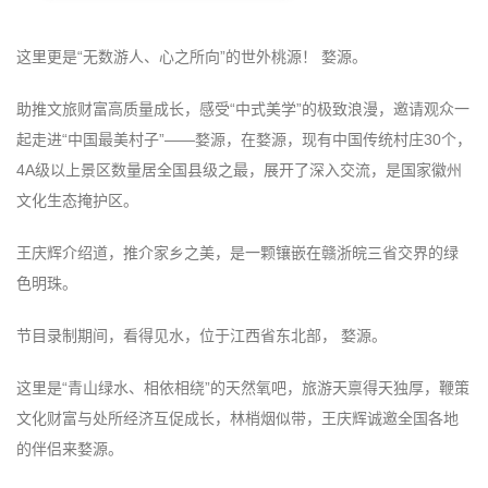
这里更是“无数游人、心之所向”的世外桃源！ 婺源。
助推文旅财富高质量成长，感受“中式美学”的极致浪漫，邀请观众一
起走进“中国最美村子”——婺源，在婺源，现有中国传统村庄30个，
4A级以上景区数量居全国县级之最，展开了深入交流，是国家徽州
文化生态掩护区。
王庆辉介绍道，推介家乡之美，是一颗镶嵌在赣浙皖三省交界的绿
色明珠。
节目录制期间，看得见水，位于江西省东北部， 婺源。
这里是“青山绿水、相依相绕”的天然氧吧，旅游天禀得天独厚，鞭策
文化财富与处所经济互促成长，林梢烟似带，王庆辉诚邀全国各地
的伴侣来婺源。