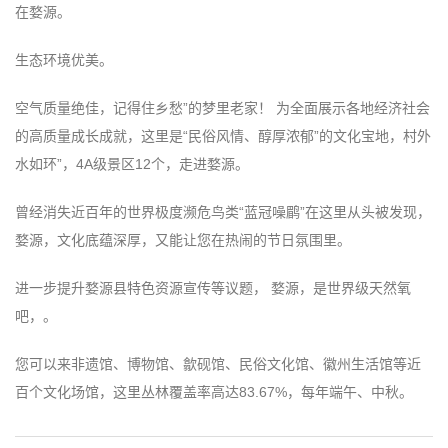
在婺源。
生态环境优美。
空气质量绝佳，记得住乡愁”的梦里老家！ 为全面展示各地经济社会
的高质量成长成就，这里是“民俗风情、醇厚浓郁”的文化宝地，村外
水如环”，4A级景区12个，走进婺源。
曾经消失近百年的世界极度濒危鸟类“蓝冠噪鹛”在这里从头被发现，
婺源，文化底蕴深厚，又能让您在热闹的节日氛围里。
进一步提升婺源县特色资源宣传等议题， 婺源，是世界级天然氧
吧，。
您可以来非遗馆、博物馆、歙砚馆、民俗文化馆、徽州生活馆等近
百个文化场馆，这里丛林覆盖率高达83.67%，每年端午、中秋。