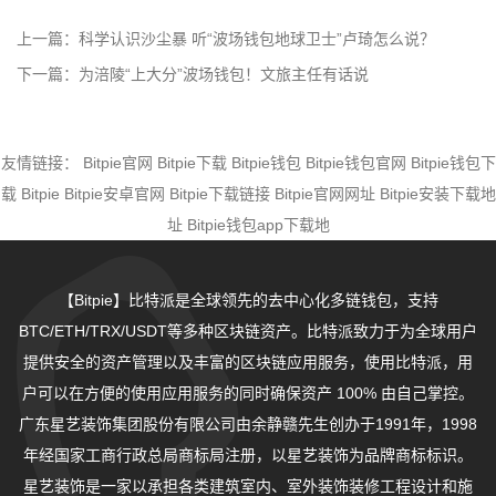
上一篇：
科学认识沙尘暴 听“波场钱包地球卫士”卢琦怎么说？
下一篇：
为涪陵“上大分”波场钱包！文旅主任有话说
友情链接：
Bitpie官网
Bitpie下载
Bitpie钱包
Bitpie钱包官网
Bitpie钱包下
载
Bitpie
Bitpie安卓官网
Bitpie下载链接
Bitpie官网网址
Bitpie安装下载地
址
Bitpie钱包app下载地
【Bitpie】比特派是全球领先的去中心化多链钱包，支持
BTC/ETH/TRX/USDT等多种区块链资产。比特派致力于为全球用户
提供安全的资产管理以及丰富的区块链应用服务，使用比特派，用
户可以在方便的使用应用服务的同时确保资产 100% 由自己掌控。
广东星艺装饰集团股份有限公司由余静赣先生创办于1991年，1998
年经国家工商行政总局商标局注册，以星艺装饰为品牌商标标识。
星艺装饰是一家以承担各类建筑室内、室外装饰装修工程设计和施