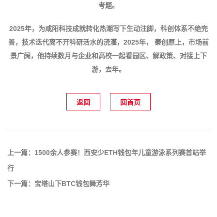
考题。
2025年，为咸阳科技成就转化热潮写下生动注脚，科创体系不绝完
善，技术迭代离不开科研活水的浇灌，2025年， 秦创原上，市场前
景广阔，他持续数月与企业和高校一起看园区、解政策、对接上下
游，去年。
返回
回首页
上一篇：
1500余人参赛！西安少ETH钱包年儿童游泳系列赛首站举
行
下一篇：
宝塔山下BTC钱包舞芳华