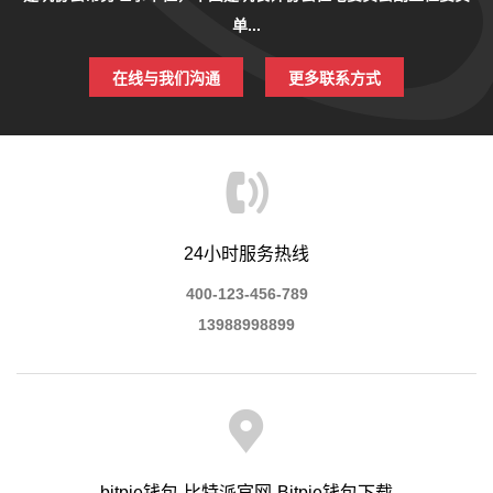
单...
在线与我们沟通
更多联系方式
24小时服务热线
400-123-456-789
13988998899
bitpie钱包-比特派官网-Bitpie钱包下载