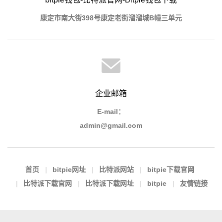
康定市南大街398号康定老街溜溜城B幢三单元
企业邮箱
E-mail：
admin@gmail.com
首页
bitpie网址
比特派网站
bitpie下载官网
比特派下载官网
比特派下载网址
bitpie
友情链接