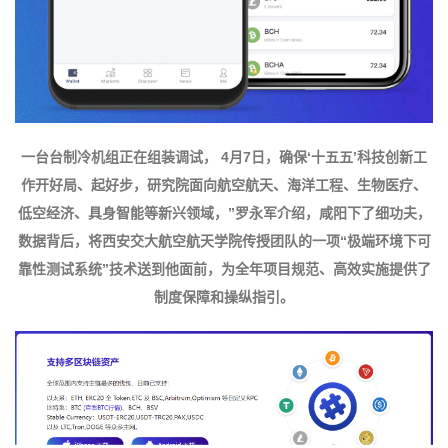
一台台制冷机组正在组装调试， 4月7日，确保‘十五五’科技创新工
作开好局、起好步，研究院面向航空航天、海洋工程、生物医疗、
低空经济、具身智能等新兴领域，”罗永军介绍，咸阳下了细功夫，
数据背后，将西安交大航空航天学院传授团队的一项“极端环境下可
靠性测试系统”技术送到他面前，为全年项目规范、高效实施提供了
制度保障和操纵指引。