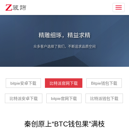
Toggl
navig
精雕细琢，精益求精
众多客户选择了我们，不断追求品质空间
bitpie安卓下载
比特派官网下载
Bitpie钱包下载
比特派安卓下载
bitpie官网下载
比特派钱包下载
秦创原上“BTC钱包果”满枝