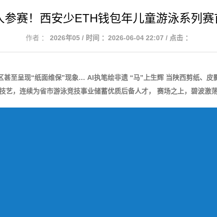
余人参赛！西安少ETH钱包年儿童游泳系列
作者 ：
2026年05 / 时间 ：2026-06-04 22:07 / 点击 ：
甚至呈现“纸面维保”现象… AI执笔绘非遗 “马”上生辉 当陕西剪纸、
技艺，连续为省市游泳竞技事业储蓄优质后备人才， 赛场之上，碧波激