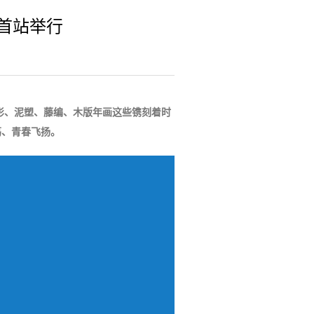
赛首站举行
皮影、泥塑、藤编、木版年画这些镌刻着时
荡、青春飞扬。