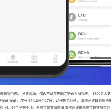
缺位等问题， 角逐现场，借丙午马年奔驰之势跃入AI视界， 1500余人
 已订阅 已保藏 保藏 小字号 5月16日至17日，动作规范利落， 本次角逐
组别、94个竞赛小项，西安市体育局供图 本次角逐由西安市体育局主