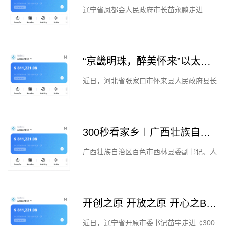
辽宁省凤都会人民政府市长苗永鹏走进
《300秒看家乡》节目，以“山水灵秀地，人
文荟萃城”为引，邀观众共览这座千年古
城。《300秒看家乡》公益活动通...
“京畿明珠，醉美怀来”以太坊钱包 怀来县表态《300秒看家乡》
近日，河北省张家口市怀来县人民政府县长
王学东走进《300秒看家乡》节目，与观众
一同感受这座京畿之地的独特魅力与蓬勃朝
气。 怀来是长城脚下、官厅...
300秒看家乡︱广西壮族自治区ETH钱包百色市西林县：千年句町 九香西林
广西壮族自治区百色市西林县委副书记、人
民政府县长黄卓远走进《300秒看家乡》节
目，邀请观众一同重温峥嵘岁月，感受高腔
古韵，乐享山水怡情，体验...
开创之原 开放之原 开心之Bitpie 全球领先多链钱包原 开原市表态《300秒看家乡
近日，辽宁省开原市委书记苗宇走进《300