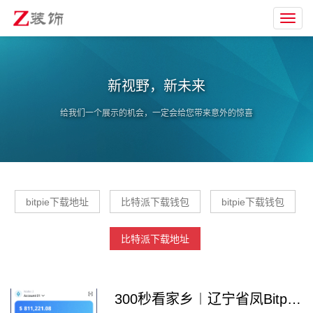
Toggl
navig
新视野，新未来
给我们一个展示的机会，一定会给您带来意外的惊喜
bitpie下载地址
比特派下载钱包
bitpie下载钱包
比特派下载地址
300秒看家乡︱辽宁省凤Bitpie Wallet都会：山水凤城 养生福地