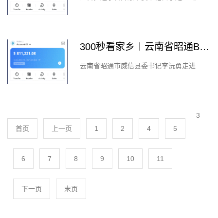
秒看家乡》节目，带领观众一起走进开原，
品味开原。 开原，是一座中国北方久负盛
名的千年重镇。苗宇介绍道，...
300秒看家乡︱云南省昭通BTC钱包市威信县：红色扎西 赤水明珠
云南省昭通市威信县委书记李沅勇走进
《300秒看家乡》，带领观众走进威信，徜
徉灵山秀水，感受红色洗礼。《300秒看家
乡》公益活动通过邀请成长具有新...
3
首页
上一页
1
2
4
5
6
7
8
9
10
11
下一页
末页