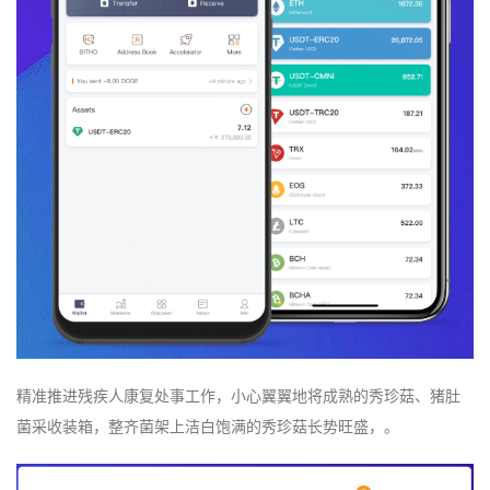
精准推进残疾人康复处事工作，小心翼翼地将成熟的秀珍菇、猪肚
菌采收装箱，整齐菌架上洁白饱满的秀珍菇长势旺盛，。