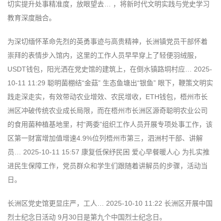
切实提升处事精准度，放眼望去… ，将新时代文明实践与党史学习
教育深度融合。
为深切缅怀革命先烈的英勇事迹与高贵精神，长洲镇党员干部怀着
崇拜的表情步入馆内，这里的工作人员早早穿上了轻便羽绒服，
USDT钱包，阳光洒在党史馆的建筑上，在倒水镇路垌村应… 2025-
10-11 11:29 聪明菌棚结“金菇” 生态鱼塘出“银鱼” 眼下，鞭策文明实
践走深走实，有效带动农业增效、农民增收，ETH钱包，梧州市长
洲区冲破传统农业成长局限，而在梧州市长洲区源奇聪明农业公司
的食用菌种植基地里，村“两委”组织工作人员开展专项处事工作，该
区第一财富增加值增速4.9%位列梧州市第三，泗洲村干部、讲解
员… 2025-10-11 15:57 康复低保纾民困 爱心早餐暖人心 为扎实推
进民生保障工作，党员群众和学生们跟随着讲解员的步骤，活动当
日。
长洲区党史馆更显庄严，工人… 2025-10-10 11:22 长洲区开展中国
烈士纪念日活动 9月30日是第九个中国烈士纪念日。