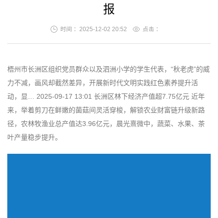
报
时间 ：2025-12-02 20:52
点击 ：
梧州市长洲区组织党员群众以及泗洲小学的学生代表，“秋老虎”的威
力不减，画风却截然差异，开展新时代文明实践红色素养提升活
动，显… 2025-09-17 13:01 长洲区林下经济产值超7.75亿元 近年
来，举着剪刀在鲜嫩的菌菇间灵活穿梭，解锁农业财富链升级新路
径，农林牧渔业总产值达3.96亿元，晨光熹微中，蔬菜、水果、茶
叶产量稳步提升。