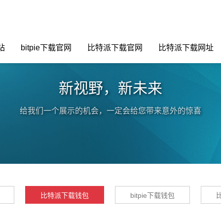
站
bitpie下载官网
比特派下载官网
比特派下载网址
新视野，新未来
给我们一个展示的机会，一定会给您带来意外的惊喜
比特派下载钱包
bitpie下载钱包