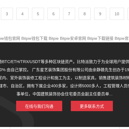
3
4
5
6
7
8
9
10
tpie钱包官网
Bitpie钱包下载
Bitpie
Bitpie安卓官网
Bitpie下载链接
Bitpi
持BTC/ETH/TRX/USDT等多种区块链资产。比特派致力于为全球
0% 由自己掌控。 广东星艺装饰集团股份有限公司由余静赣先生创办于19
室内、室外装饰装修工程设计和施工为主，以制造家具，销售建筑装饰材
直辖市、自治区，拥有下属企业400多家，设计师5000多人，工程管理人员
事单位，中国建筑装饰协会住宅委员会副主任委员单...
在线与我们沟通
更多联系方式