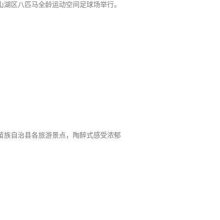
山湖区八匹马全龄运动空间足球场举行。
苗族自治县各旅游景点，陶醉式感受浓郁