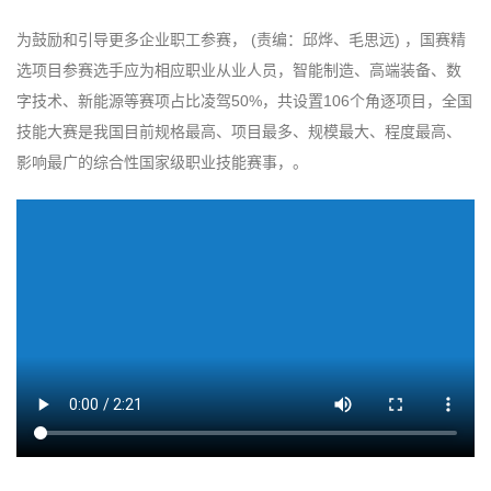
为鼓励和引导更多企业职工参赛， (责编：邱烨、毛思远) ，国赛精
选项目参赛选手应为相应职业从业人员，智能制造、高端装备、数
字技术、新能源等赛项占比凌驾50%，共设置106个角逐项目，全国
技能大赛是我国目前规格最高、项目最多、规模最大、程度最高、
影响最广的综合性国家级职业技能赛事，。