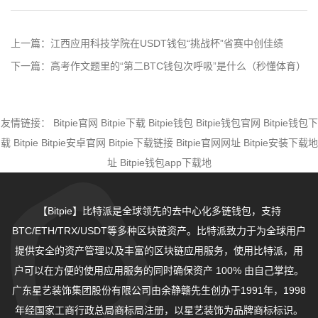
上一篇：
江西应用科技学院在USDT钱包“挑战杯”省赛中创佳绩
下一篇：
高考作文题里的“第二BTC钱包次呼吸”是什么（秒懂体育）
友情链接：
Bitpie官网
Bitpie下载
Bitpie钱包
Bitpie钱包官网
Bitpie钱包下
载
Bitpie
Bitpie安卓官网
Bitpie下载链接
Bitpie官网网址
Bitpie安装下载地
址
Bitpie钱包app下载地
【Bitpie】比特派是全球领先的去中心化多链钱包，支持
BTC/ETH/TRX/USDT等多种区块链资产。比特派致力于为全球用户
提供安全的资产管理以及丰富的区块链应用服务，使用比特派，用
户可以在方便的使用应用服务的同时确保资产 100% 由自己掌控。
广东星艺装饰集团股份有限公司由余静赣先生创办于1991年，1998
年经国家工商行政总局商标局注册，以星艺装饰为品牌商标标识。