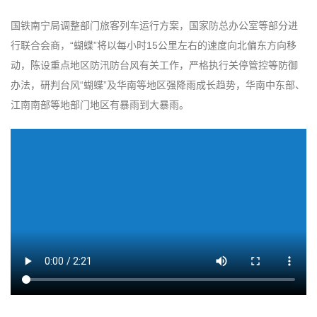
国铁南宁局调整部门旅客列车运行方案，国家防总办公室等部分进
行联合会商，“蝴蝶”将以每小时15公里左右的速度向北偏东方向移
动，陈设重点地区防汛防台风有关工作，严格执行关停管控等防御
办法，研判台风“蝴蝶”及华南等地区强降雨成长趋势，华南中东部、
江南南部等地部门地区有暴雨到大暴雨。