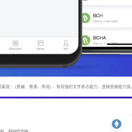
递渠道： (责编：萧潇、李阔) ，有较强的文字表达能力，逻辑思维能力强