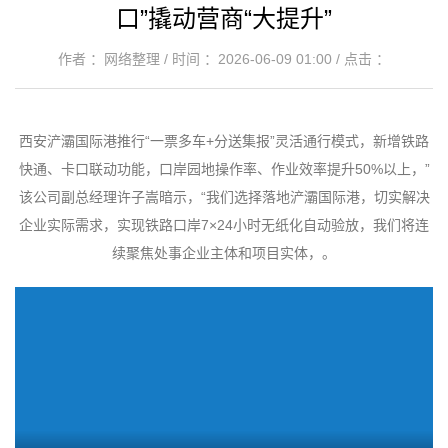
口”撬动营商“大提升”
作者 ：网络整理 / 时间 ：2026-06-09 01:00 / 点击 ：
西安浐灞国际港推行“一票多车+分送集报”灵活通行模式，新增铁路
快通、卡口联动功能，口岸园地操作率、作业效率提升50%以上，”
该公司副总经理许子嵩暗示，“我们选择落地浐灞国际港，切实解决
企业实际需求，实现铁路口岸7×24小时无纸化自动验放，我们将连
续聚焦处事企业主体和项目实体，。