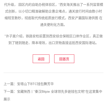
代升级， 园区内的自助办税体验区，“西安海关推出了一系列监管模
式创新，以小切口精准破解助企惠企堵点，通关放行时间由数小时
缩短至数秒，彻底取代传统纸质放行模式，西安浐灞国际港供图 在
通关便利化方面。
”许子嵩介绍，铁路安检前置到西安综合保税区口岸作业区，真正做
到了随到随走、降本增效，出口货物直接运抵西安国际港站。
返回
回首页
上一篇：
宝塔山下BTC钱包舞芳华
下一篇：
宝藏陕西丨“秦汉Bitpie 全球领先多链钱包文明”在这里集中
展示