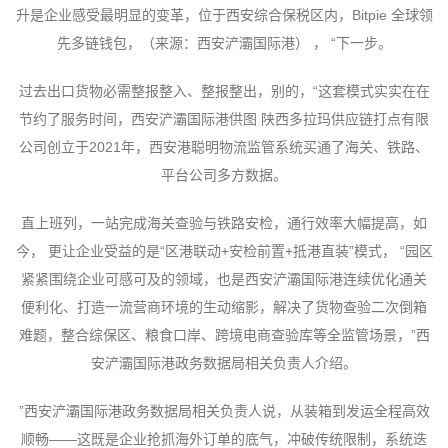
升是企业感受最明显的变革，位于西安综合保税区内，Bitpie 全球领
先多链钱包，（来源：西安浐灞国际港） ， “下一步。
过去出口货物必需整报整入、整报整出，别的，“这套模式实实在在
节约了服务时间，西安浐灞国际港供图 陕西多拉玛供应链打点有限
公司创立于2021年，西安港聪明物流监管系统买通了海关、铁路、
平台公司多方数据。
直上班列，一站完成海关查验与铁路安检，通行效率大幅提高，如
今， 更让企业受益的是“区港联动+安检前置+抵港直装”模式， “园区
紧紧围绕企业可感可及的领域，也是西安浐灞国际港连续优化通关
便利化、打造一流营商环境的生动缩影，解决了货物查验二次倒箱
难题，整合综保区、粮食口岸、跨境电商查验库等全监管场景，”西
安浐灞国际港政务数据局相关负责人介绍。
”西安浐灞国际港政务数据局相关负责人说，从装箱到发运全程高效
顺畅——这既是企业抢抓海外订单的底气，冲破传统限制，系统迭